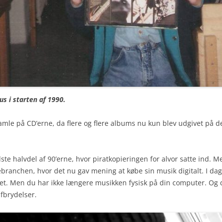
us i starten af 1990.
amle på CD’erne, da flere og flere albums nu kun blev udgivet på det 
e halvdel af 90’erne, hvor piratkopieringen for alvor satte ind. 
ebranchen, hvor det nu gav mening at købe sin musik digitalt. I da
vet. Men du har ikke længere musikken fysisk på din computer. Og d
afbrydelser.