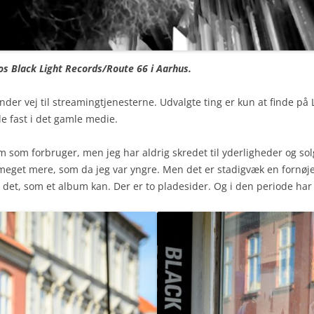
hos Black Light Records/
Route 66
i Aarhus.
inder vej til streamingtjenesterne. Udvalgte ting er kun at finde på
de fast i det gamle medie.
m som forbruger, men jeg har aldrig skredet til yderligheder og sol
å meget mere, som da jeg var yngre. Men det er stadigvæk en fornøje
t er det, som et album kan. Der er to pladesider. Og i den periode