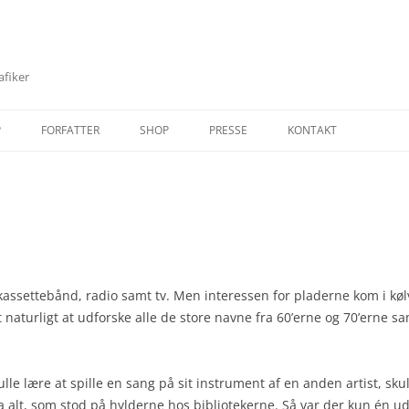
afiker
P
FORFATTER
SHOP
PRESSE
KONTAKT
HIC
SONJA HALD
BIBLIOGRAFI
BIBLIOGRAFI
PRESSEFOTOS
SWEETIE PIE WILBUR
INSTAGRAM
DISKOGRAFI
TECHNICAL RIDER
O
JAKOB A OG DE SIDSTE
DOKUMENTAR
SKRIBENT
S
KEMINOVA COWBOYS
FILM
GASOLIN’
 kassettebånd, radio samt tv. Men interessen for pladerne kom i køl
det naturligt at udforske alle de store navne fra 60’erne og 70’erne
OLE HOLMGAARD (SOLO)
MUSIKVIDEO
KIM LARSEN “VÆRSGO”
ÅRHUS SANGSKRIVERVÆRKSTED
(ÅSV)
PODCAST
MUSIKHISTORE PÅ FACEBOOK
ARTWORK
ÅSV ARTIKLER
ulle lære at spille en sang på sit instrument af en anden artist, sk
PRODUKTION
PLADESAMLER
CD’ER
SÅDAN STARTEDE JEG
 alt, som stod på hylderne hos bibliotekerne. Så var der kun én udve