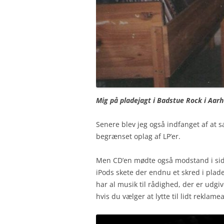
Mig på pladejagt i Badstue Rock i Aarh
Senere blev jeg også indfanget af at s
begrænset oplag af LP’er.
Men CD’en mødte også modstand i sidst
iPods skete der endnu et skred i plad
har al musik til rådighed, der er udgi
hvis du vælger at lytte til lidt reklame