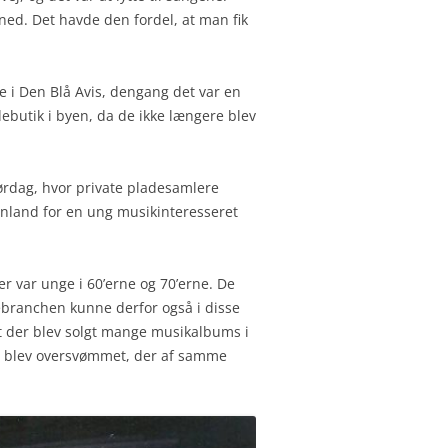
ned. Det havde den fordel, at man fik
ADUERINGSFORKORTELSER
LDMINE STANDARDEN
 i Den Blå Avis, dengang det var en
CORD COLLECTOR STANDARD
debutik i byen, da de ikke længere blev
lørdag, hvor private pladesamlere
ffenland for en ung musikinteresseret
er var unge i 60’erne og 70’erne. De
debranchen kunne derfor også i disse
at der blev solgt mange musikalbums i
der blev oversvømmet, der af samme