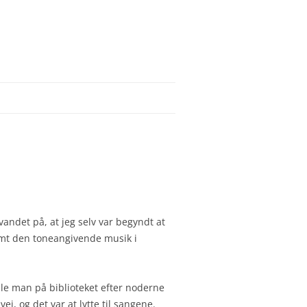
vandet på, at jeg selv var begyndt at
 samt den toneangivende musik i
ulle man på biblioteket efter noderne
j, og det var at lytte til sangene.