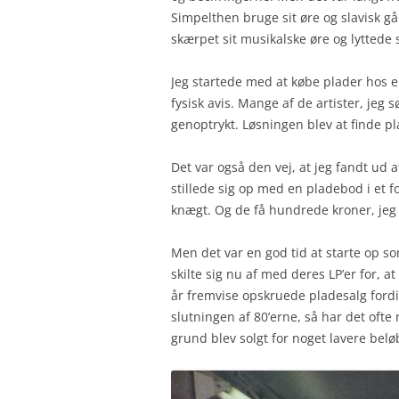
Simpelthen bruge sit øre og slavisk g
skærpet sit musikalske øre og lyttede s
Jeg startede med at købe plader hos 
fysisk avis. Mange af de artister, jeg
genoptrykt. Løsningen blev at finde p
Det var også den vej, at jeg fandt ud 
stillede sig op med en pladebod i et fo
knægt. Og de få hundrede kroner, jeg
Men det var en god tid at starte op so
skilte sig nu af med deres LP’er for,
år fremvise opskruede pladesalg fordi
slutningen af 80’erne, så har det oft
grund blev solgt for noget lavere belø