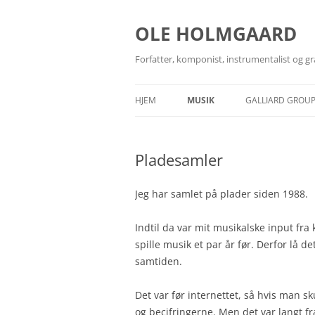
Hop
til
indhold
OLE HOLMGAARD
Forfatter, komponist, instrumentalist og gr
HJEM
MUSIK
GALLIARD GROU
BANDS
GALLIARD GRAP
Pladesamler
GUITARTEKNIKER
GALLIARD MUSIC
MEDIEARKIV
GALLIARD PHOT
Jeg har samlet på plader siden 1988.
ROCKARKÆOLOG
GALLIARD BOOK
Indtil da var mit musikalske input fra
spille musik et par år før. Derfor lå 
SANGSKRIVNING
samtiden.
UDGIVELSER
Det var før internettet, så hvis man sk
og becifringerne. Men det var langt fra