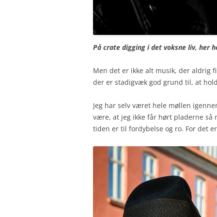
På crate digging i det voksne liv, her 
Men det er ikke alt musik, der aldrig f
der er stadigvæk god grund til, at hol
Jeg har selv været hele møllen igenne
være, at jeg ikke får hørt pladerne s
tiden er til fordybelse og ro. For de