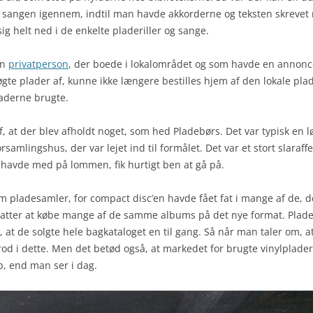
å sangen igennem, indtil man havde akkorderne og teksten skrevet 
RADIO-INTERVIEW
LP’ER
GRADUERING AF PLADER
GR
ig helt ned i de enkelte pladeriller og sange.
REKLAMER
STREAMING
GO
en
privatperson
, der boede i lokalområdet og som havde en annonce
TV-INTERVIEW
RE
 søgte plader af, kunne ikke længere bestilles hjem af den lokale pla
laderne brugte.
TV-KONCERTER
af, at der blev afholdt noget, som hed Pladebørs. Det var typisk en 
TV-SERIE
rsamlingshus, der var lejet ind til formålet. Det var et stort slara
 havde med på lommen, fik hurtigt ben at gå på.
m pladesamler, for compact disc’en havde fået fat i mange af de, d
 at atter at købe mange af de samme albums på det nye format. Pla
, at de solgte hele bagkataloget en til gang. Så når man taler om, 
e rod i dette. Men det betød også, at markedet for brugte vinylpla
b, end man ser i dag.