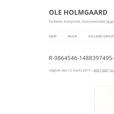
Hop
til
indhold
OLE HOLMGAARD
Forfatter, komponist, instrumentalist og gr
HJEM
MUSIK
GALLIARD GROUP
BANDS
GALLIARD GRAPH
R-9864546-1488397495-
GUITARTEKNIKER
GALLIARD MUSIC
MEDIEARKIV
GALLIARD PHOT
Udgivet den
12. marts 2017
i
,
600 × 600
i
So
ROCKARKÆOLOG
GALLIARD BOOK
SANGSKRIVNING
UDGIVELSER