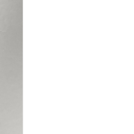
ADUERINGSFORKORTELSER
LDMINE STANDARDEN
CORD COLLECTOR STANDARD