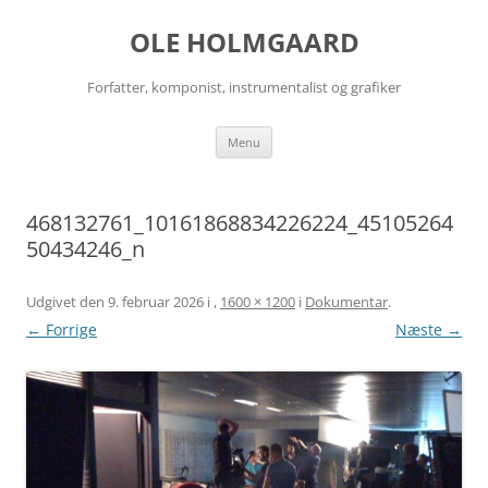
Hop
til
OLE HOLMGAARD
indhold
Forfatter, komponist, instrumentalist og grafiker
Menu
468132761_10161868834226224_45105264
50434246_n
Udgivet den
9. februar 2026
i
,
1600 × 1200
i
Dokumentar
.
← Forrige
Næste →