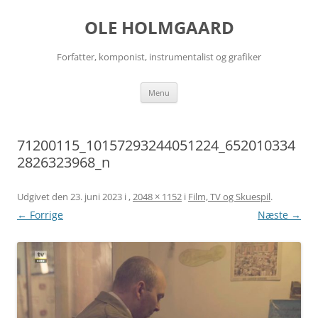
Hop
til
OLE HOLMGAARD
indhold
Forfatter, komponist, instrumentalist og grafiker
Menu
71200115_10157293244051224_652010334
2826323968_n
Udgivet den
23. juni 2023
i
,
2048 × 1152
i
Film, TV og Skuespil
.
← Forrige
Næste →