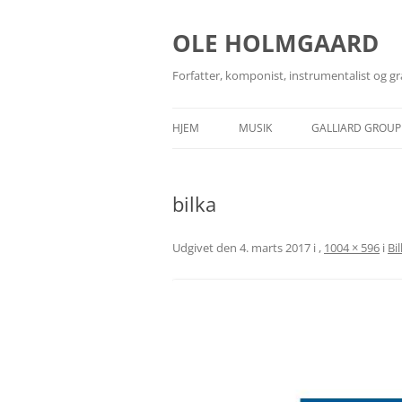
Hop
til
indhold
OLE HOLMGAARD
Forfatter, komponist, instrumentalist og gr
HJEM
MUSIK
GALLIARD GROUP
BANDS
GALLIARD GRAPH
bilka
GUITARTEKNIKER
GALLIARD MUSIC
MEDIEARKIV
GALLIARD PHOT
Udgivet den
4. marts 2017
i
,
1004 × 596
i
Bi
ROCKARKÆOLOG
GALLIARD BOOK
SANGSKRIVNING
UDGIVELSER