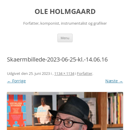
Hop
til
OLE HOLMGAARD
indhold
Forfatter, komponist, instrumentalist og grafiker
Menu
Skaermbillede-2023-06-25-kl.-14.06.16
Udgivet den
25. juni 2023
i
,
1134 × 1134
i
Forfatter
.
← Forrige
Næste →