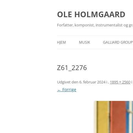
Hop
til
indhold
OLE HOLMGAARD
Forfatter, komponist, instrumentalist og gr
HJEM
MUSIK
GALLIARD GROUP
BANDS
GALLIARD GRAPH
Z61_2276
GUITARTEKNIKER
GALLIARD MUSIC
MEDIEARKIV
GALLIARD PHOT
Udgivet den
6. februar 2024
i
,
1895 × 2560
i
← Forrige
ROCKARKÆOLOG
GALLIARD BOOK
SANGSKRIVNING
UDGIVELSER