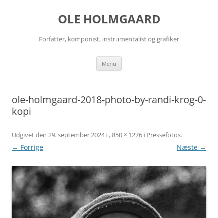
Hop
til
OLE HOLMGAARD
indhold
Forfatter, komponist, instrumentalist og grafiker
Menu
ole-holmgaard-2018-photo-by-randi-krog-0-
kopi
Udgivet den
29. september 2024
i
,
850 × 1276
i
Pressefotos
.
← Forrige
Næste →