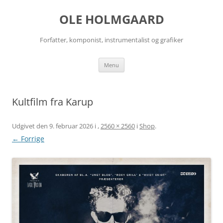
Hop
til
OLE HOLMGAARD
indhold
Forfatter, komponist, instrumentalist og grafiker
Menu
Kultfilm fra Karup
Udgivet den
9. februar 2026
i
,
2560 × 2560
i
Shop
.
← Forrige