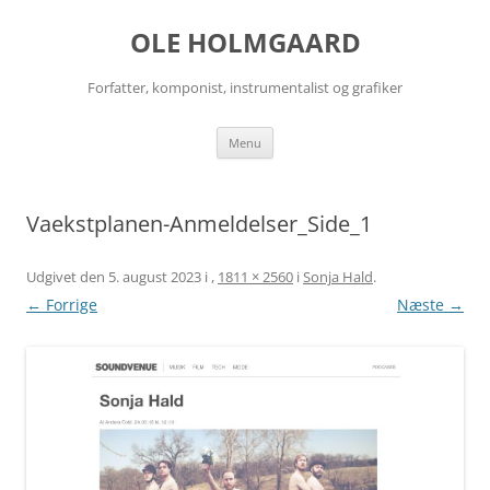
Hop
til
OLE HOLMGAARD
indhold
Forfatter, komponist, instrumentalist og grafiker
Menu
Vaekstplanen-Anmeldelser_Side_1
Udgivet den
5. august 2023
i
,
1811 × 2560
i
Sonja Hald
.
← Forrige
Næste →